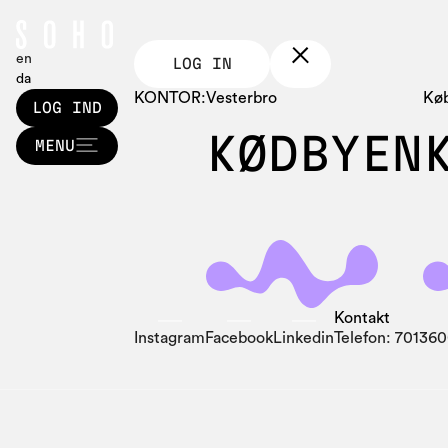
en
LOG IN
da
KONTOR:
Vesterbro
Kø
LOG IND
KØDBYEN
LOG IND
MENU
MENU
Kontakt
Instagram
Facebook
Linkedin
Telefon: 70136