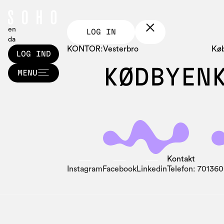
en
LOG IN
da
KONTOR:
Vesterbro
Kø
LOG IND
KØDBYEN
LOG IND
MENU
MENU
Kontakt
Instagram
Facebook
Linkedin
Telefon: 70136